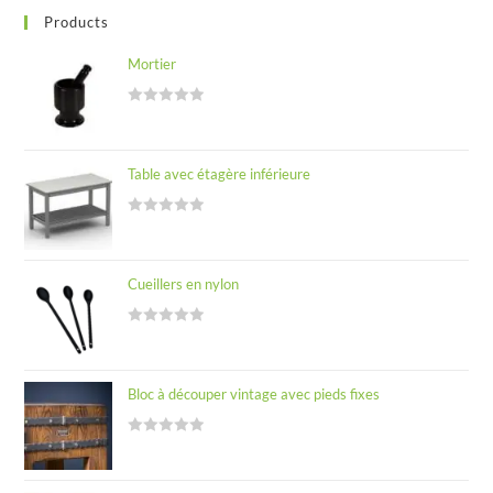
Products
Mortier
R
a
t
Table avec étagère inférieure
e
d
R
0
a
o
t
u
Cueillers en nylon
e
t
d
o
R
0
f
a
o
5
t
u
Bloc à découper vintage avec pieds fixes
e
t
d
o
R
0
f
a
o
5
t