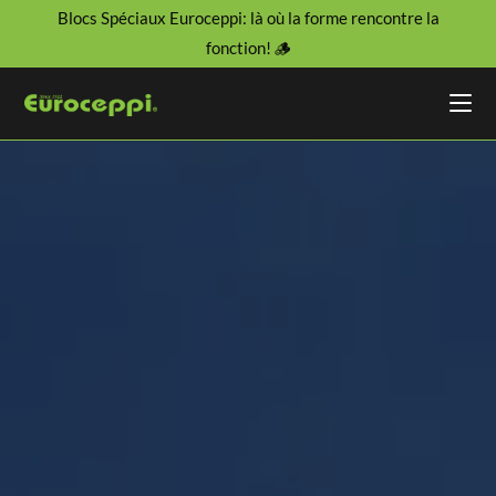
Blocs Spéciaux Euroceppi: là où la forme rencontre la
fonction! 🪵