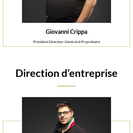
Giovanni Crippa
Giovanni Crippa
Président Directeur Général et Propriétaire
Président Directeur Général et Propriétaire
Direction d’entreprise