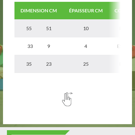
DIMENSION CM
ÉPAISSEUR CM
CODE AR
55 51
10
ESPOS
33 9
4
ESPOE
35 23
25
ESPOI