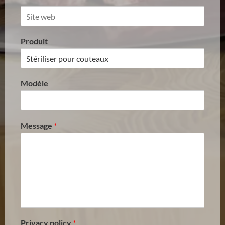
Produit
Modèle
Message
*
Privacy policy
*