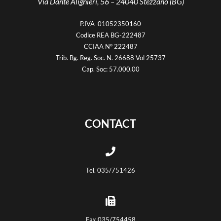
Via Dante Alighieri, 56 –
24040 Stezzano (BG)
P.IVA 01052350160
Codice REA BG-222487
CCIAA N° 222487
Trib. Bg. Reg. Soc. N. 26688 Vol 25737
Cap. Soc: 57.000.00
CONTACT
Tel. 035/751426
Fax 035/754458