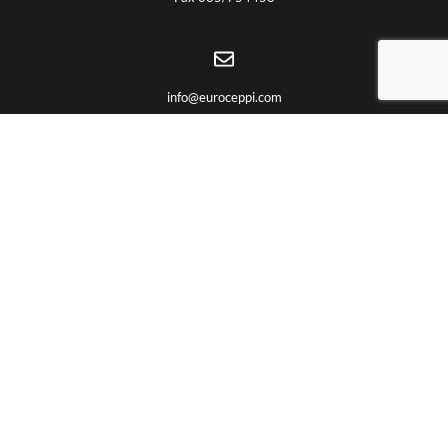
info@euroceppi.com
LIENS UTILES
Notre identité
Certifications
Produits
Travaux CNC
Services
Partnership