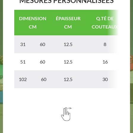
MÉSURES PERSONNALISÉES
DIMENSION
ÉPAISSEUR
Q.TÉ DE
CM
CM
COUTEAUX
31 60
12.5
8
51 60
12.5
16
102 60
12.5
30