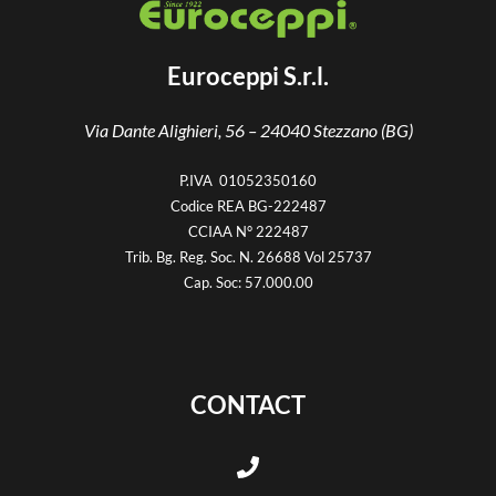
o
f
5
Euroceppi S.r.l.
Via Dante Alighieri, 56 –
24040 Stezzano (BG)
P.IVA 01052350160
Codice REA BG-222487
CCIAA N° 222487
Trib. Bg. Reg. Soc. N. 26688 Vol 25737
Cap. Soc: 57.000.00
CONTACT