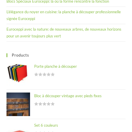
Blocs Spéciaux Euroceppi: là où la forme rencontre la fonction
L’élégance du noyer en cuisine: la planche à découper professionnelle
signée Euroceppi
Euroceppi avec la nature: de nouveaux arbres, de nouveaux horizons
pour un avenir toujours plus vert
Products
Porte planche à découper
R
a
t
Bloc à découper vintage avec pieds fixes
e
d
R
0
a
o
t
u
Set 6 couleurs
e
t