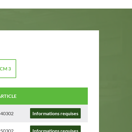
 CM 3
RTICLE
40302
Informations requises
50302
Informations requises