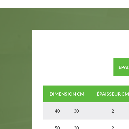
ÉPAI
DIMENSION CM
ÉPAISSEUR CM
40 30
2
50 30
2