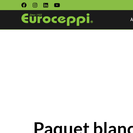
À
Paquet blan