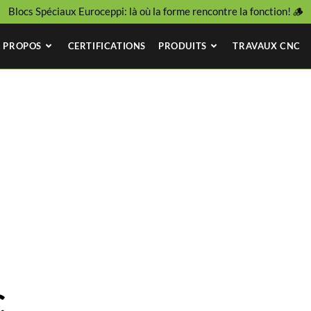
Blocs Spéciaux Euroceppi: là où la forme rencontre la fonction! 🪵
 PROPOS
CERTIFICATIONS
PRODUITS
TRAVAUX CNC
c