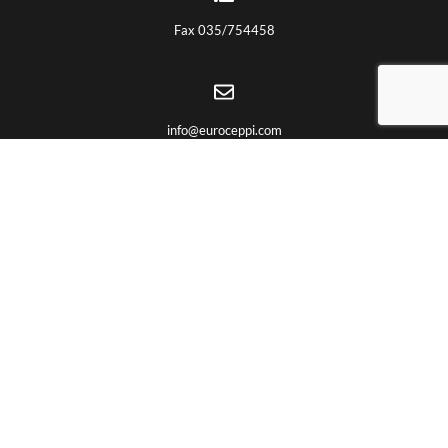
Fax 035/754458
info@euroceppi.com
ENLACES ÚTILES
Quiénes somos
Certificaciones
Productos
Trabajos CNC
Partnership