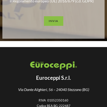
il Regolamento europeo (UE) 2016/679 (c.d. GDPR)
INVIA
Euroceppi S.r.l.
Via Dante Alighieri, 56 –
24040 Stezzano (BG)
P.IVA 01052350160
Codice REA BG-222487