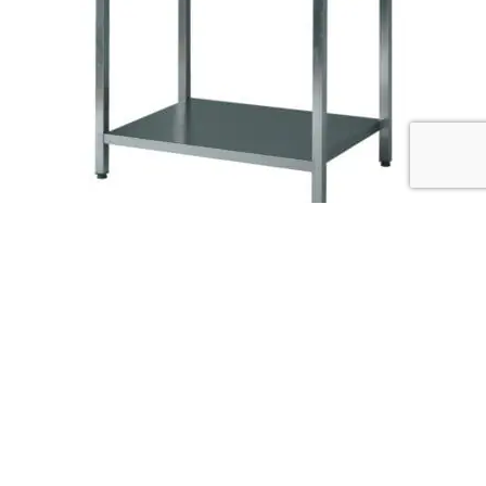
Tavoli da lavorazione in acciaio
inox
(4)