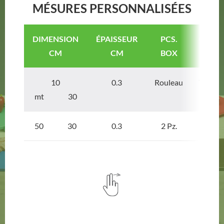
MÉSURES PERSONNALISÉES
DIMENSION
ÉPAISSEUR
PCS.
CODE 
CM
CM
BOX
10
0.3
Rouleau
TAPAN
mt 30
50 30
0.3
2 Pz.
TAPA