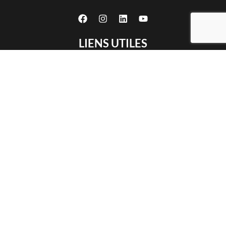
LIENS UTILES
Notre identité
Certifications
Produits
Travaux CNC
Services
Partnership
Contact
Privacy policy
Cookie policy