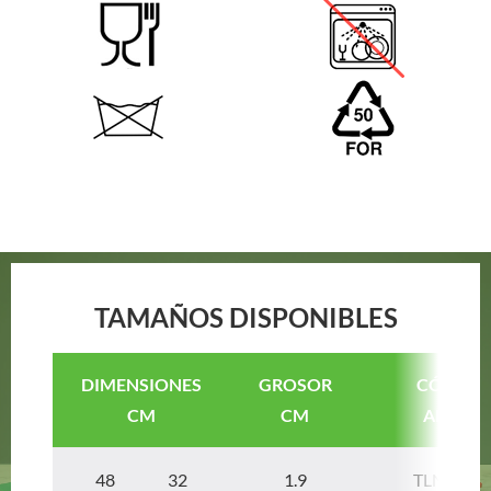
TAMAÑOS DISPONIBLES
DIMENSIONES
GROSOR
CÓDIGO
CM
CM
ARTÍCU
48 32
1.9
TLNPAN4