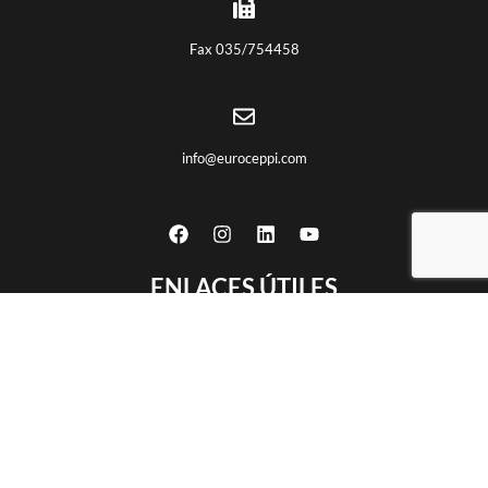
Fax 035/754458
info@euroceppi.com
ENLACES ÚTILES
Quiénes somos
Certificaciones
Productos
Trabajos CNC