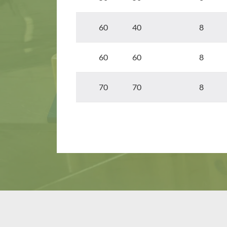
60 40
8
60 60
8
70 70
8