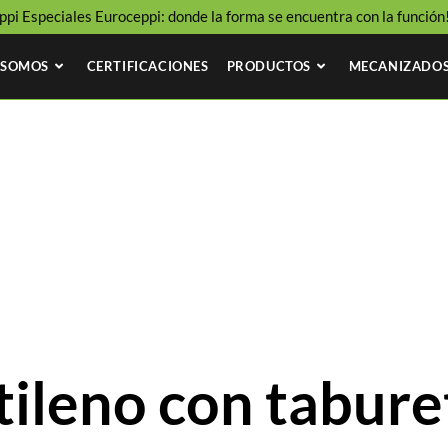
ppi Especiales Euroceppi: donde la forma se encuentra con la función!
 SOMOS
CERTIFICACIONES
PRODUCTOS
MECANIZADOS
etileno con tabure