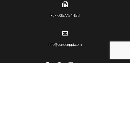
Fax 035/754458
info@euroceppi.com
ENLACES ÚTILES
Quiénes somos
Certificaciones
Productos
Trabajos CNC