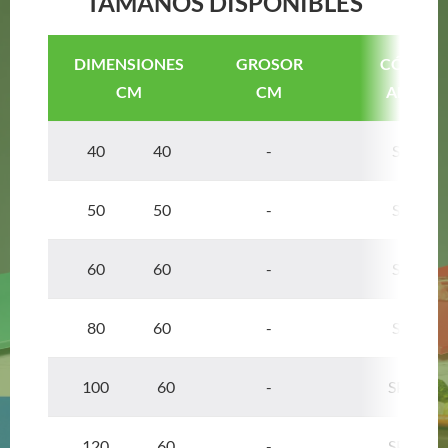
TAMAÑOS DISPONIBLES
DIMENSIONES
GROSOR
CÓDIGO
CM
CM
ARTÍCU
40 40
-
SP404
50 50
-
SP505
60 60
-
SP606
80 60
-
SP806
100 60
-
SP1006
120 60
-
SP1206