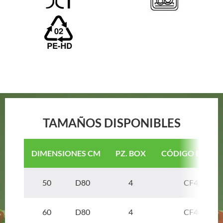
TAMAÑOS DISPONIBLES
DIMENSIONES CM
PZ. BOX
CÓDIGO DEL AR
50 D80
4
CF4MAT5
60 D80
4
CF4MAT6