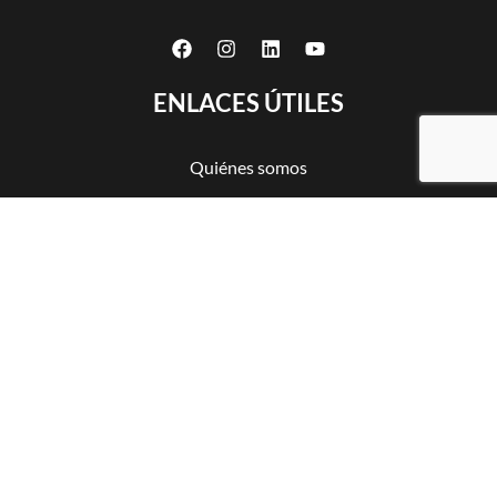
ENLACES ÚTILES
Quiénes somos
Certificaciones
Productos
Trabajos CNC
Partnership
Contactos
Privacy policy
Cookie policy
Suscríbete al boletín