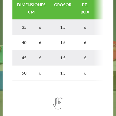
DIMENSIONES
GROSOR
PZ.
CÓDIG
CM
BOX
ARTÍ
35 6
1.5
6
CF6C
40 6
1.5
6
CF6C
45 6
1.5
6
CF6C
50 6
1.5
6
CF6C